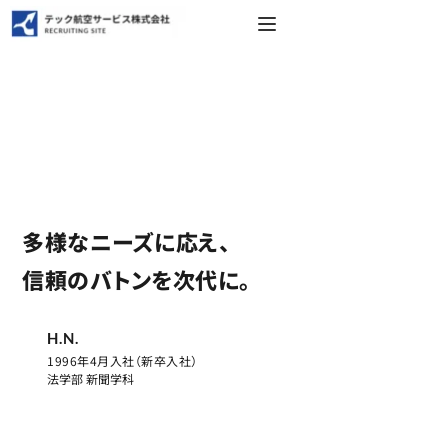
ENTRY
支店長
多様なニーズに応え、
信頼のバトンを次代に。
H.N.
1996年4月入社
（新卒
入社
）
法学部 新聞学科